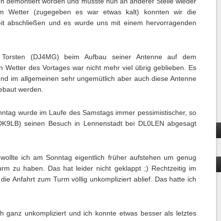
ten demontiert worden und musste nun an anderer Stelle wieder
m Wetter (zugegeben es war etwas kalt) konnten wir die
eit abschließen und es wurde uns mit einem hervorragenden
 Torsten (DJ4MG) beim Aufbau seiner Antenne auf dem
n Wetter des Vortages war nicht mehr viel übrig geblieben. Es
 und im allgemeinen sehr ungemütlich aber auch diese Antenne
ebaut werden.
nntag wurde im Laufe des Samstags immer pessimistischer, so
DK9LB) seinen Besuch in Lennenstadt bei DL0LEN abgesagt
 wollte ich am Sonntag eigentlich früher aufstehen um genug
rm zu haben. Das hat leider nicht geklappt ;) Rechtzeitig im
ie Anfahrt zum Turm völlig unkompliziert ablief. Das hatte ich
h ganz unkompliziert und ich konnte etwas besser als letztes