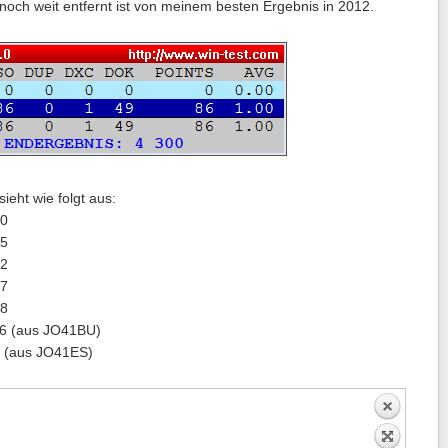
och weit entfernt ist von meinem besten Ergebnis in 2012.
sieht wie folgt aus:
20
75
12
#7
#8
6 (aus JO41BU)
 (aus JO41ES)