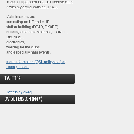
In 2007 i upgraded to CEPT license class
A with my actual callsign DK4DJ.
Main interests are
contesting on HF and VHF,
station building (DP4D, DK0RE),
building automatic stations (DB0NLH,
DB0NOS),
electronics,
working for the clubs
and especially ham events.
more information (QSL policy etc.) at
HamQTH.com
TWITTER
Tweets by dk4dj
OV GÜTERSLOH (N47)