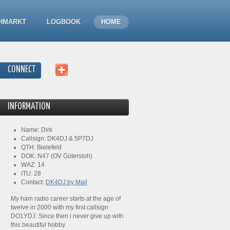
HMARKT
LOGBOOK
HOME
CONNECT
INFORMATION
Name: Dirk
Callsign: DK4DJ & 5P7DJ
QTH: Bielefeld
DOK: N47 (OV Gütersloh)
WAZ: 14
ITU: 28
Contact:
DK4DJ by Mail
My ham radio career starts at the age of
twelve in 2000 with my first callsign
DO1YDJ. Since then i never give up with
this beautiful hobby.